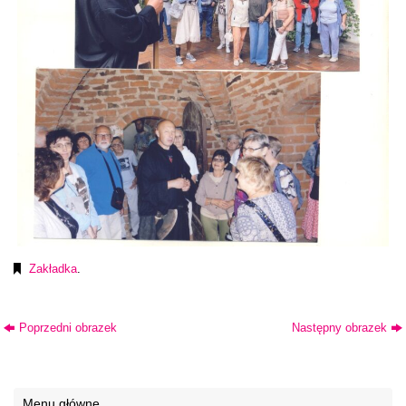
Zakładka
.
Poprzedni obrazek
Następny obrazek
Menu główne