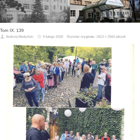
Tom IX. 139
Andrzej Medyński
9 lutego 2026
Rozmiar oryginału:
1813 × 2560
pikseli