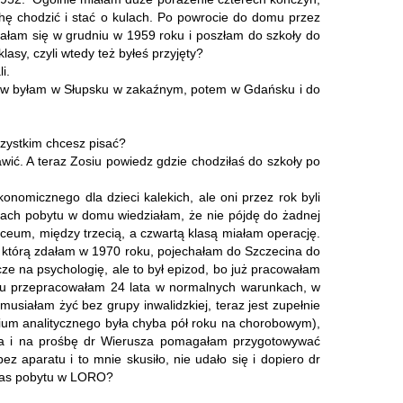
hę chodzić i stać o kulach. Po powrocie do domu przez
ałam się w grudniu w 1959 roku i poszłam do szkoły do
lasy, czyli wtedy też byłeś przyjęty?
i.
ierw byłam w Słupsku w zakaźnym, potem w Gdańsku i do
szystkim chcesz pisać?
wić. A teraz Zosiu powiedz gdzie chodziłaś do szkoły po
omicznego dla dzieci kalekich, ale oni przez rok byli
atach pobytu w domu wiedziałam, że nie pójdę do żadnej
iceum, między trzecią, a czwartą klasą miałam operację.
, którą zdałam w 1970 roku, pojechałam do Szczecina do
e na psychologię, ale to był epizod, bo już pracowałam
alu przepracowałam 24 lata w normalnych warunkach, w
iałam żyć bez grupy inwalidzkiej, teraz jest zupełnie
rium analitycznego była chyba pół roku na chorobowym),
nia i na prośbę dr Wierusza pomagałam przygotowywać
z aparatu i to mnie skusiło, nie udało się i dopiero dr
czas pobytu w LORO?