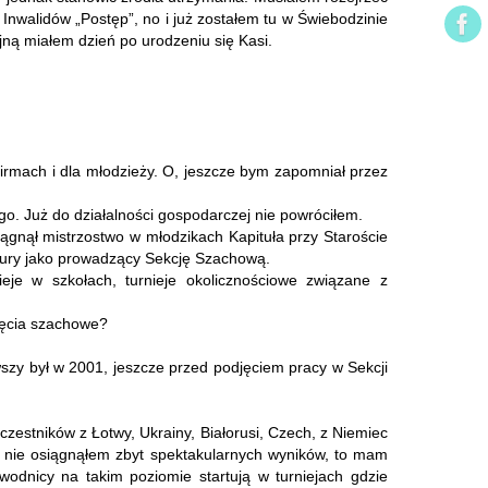
 Inwalidów „Postęp”, no i już zostałem tu w Świebodzinie
jną miałem dzień po urodzeniu się Kasi.
firmach i dla młodzieży. O, jeszcze bym zapomniał przez
o. Już do działalności gospodarczej nie powróciłem.
ągnął mistrzostwo w młodzikach Kapituła przy Staroście
tury jako prowadzący Sekcję Szachową.
ieje w szkołach, turnieje okolicznościowe związane z
nięcia szachowe?
wszy był w 2001, jeszcze przed podjęciem pracy w Sekcji
zestników z Łotwy, Ukrainy, Białorusi, Czech, z Niemiec
że nie osiągnąłem zbyt spektakularnych wyników, to mam
wodnicy na takim poziomie startują w turniejach gdzie