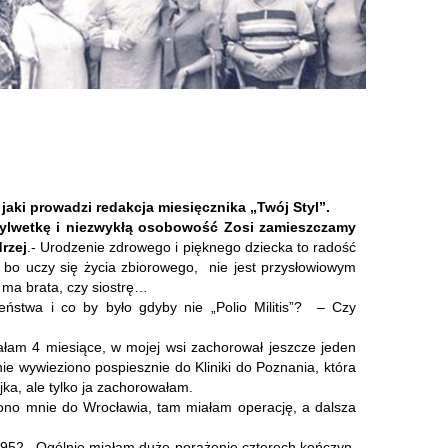
aki prowadzi redakcja miesięcznika „Twój Styl”.
 sylwetkę i niezwykłą osobowość Zosi zamieszczamy
rzej
.- Urodzenie zdrowego i pięknego dziecka to radość
 bo uczy się życia zbiorowego, nie jest przysłowiowym
 ma brata, czy siostrę…
ństwa i co by było gdyby nie „Polio Militis”? – Czy
łam 4 miesiące, w mojej wsi zachorował jeszcze jeden
ie wywieziono pospiesznie do Kliniki do Poznania, która
ka, ale tylko ja zachorowałam.
iono mnie do Wrocławia, tam miałam operację, a dalsza
k 1952. Ogólnie miałam duże porażenie czterech kończyn,