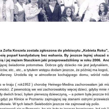
 Zofia Koszela została zgłoszona do plebiscytu „Kobieta Roku”, j
się poparł kandydaturę bez wahania. By jeszcze lepiej ukazać
ią i jej mężem Staszkiem jaki przeprowadziliśmy w roku 2006.
And
ującej świadomie potomstwa. Dobrze gdy dziecko nie jest jedynakiem,
ców, etc., etc., a tytułem wstępu dodam jeszcze, że później ma kogoś,
ierzwy. Urodziła się w atmosferze kochającego domu, wśród rodze
s w kraju ( rok1952 ) chorobę Heinego-Medina zachorowałam jak mia
rawności. Z pewnością we wsi zachorowałoby więcej dzieci, gdyby mnie n
dy dwóch braci, byłam pierwszą dziewczyną, – a potem była jeszcze trój
 gdyż po Klinice w Poznaniu zajmującej się stanami ostrymi przewiez
dkowie. W tych latach Świebodzin jeszcze nie zajmował się polio.
ganizowali się w Poznaniu, bo nie było to jeszcze bezpieczne, był ro