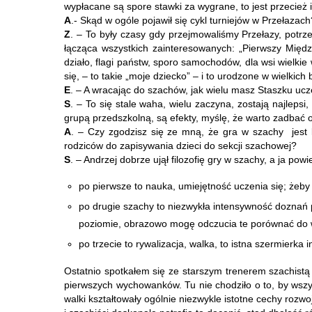
wypłacane są spore stawki za wygrane, to jest przecież 
A
.- Skąd w ogóle pojawił się cykl turniejów w Przełazach
Z
. – To były czasy gdy przejmowaliśmy Przełazy, potrz
łącząca wszystkich zainteresowanych: „Pierwszy Międ
działo, flagi państw, sporo samochodów, dla wsi wielki
się, – to takie „moje dziecko” – i to urodzone w wielkich 
E
. – A wracając do szachów, jak wielu masz Staszku ucz
S
. – To się stale waha, wielu zaczyna, zostają najleps
grupą przedszkolną, są efekty, myślę, że warto zadbać 
A
. – Czy zgodzisz się ze mną, że gra w szachy jest 
rodziców do zapisywania dzieci do sekcji szachowej?
S
. – Andrzej dobrze ujął filozofię gry w szachy, a ja po
po pierwsze to nauka, umiejętność uczenia się; żeby d
po drugie szachy to niezwykła intensywność doznań
poziomie, obrazowo mogę odczucia te porównać do wr
po trzecie to rywalizacja, walka, to istna szermierka
Ostatnio spotkałem się ze starszym trenerem szachistą z 
pierwszych wychowanków. Tu nie chodziło o to, by wszys
walki kształtowały ogólnie niezwykle istotne cechy roz