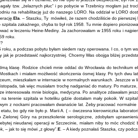
ały tzw. „żelaznych płuc” i po pobycie w Trzebnicy mogłam już troc
dniu na rehabilitację już do naszego LORO. Na oddział w LORO dost
erację.
Ela
. – Staszku, Ty mówiłeś, że razem chodziliście do pierwszej k
szpitala zakaźnego, chyba to był rok 1958. Tu mnie dopiero pionizowal
izować w leczeniu Heine-Mediny. Ja zachorowałam w 1955 roku i najp
59 roku.
i?
76 roku, a podczas pobytu byłam siedem razy operowana. I co, o tym w
 jak je przedstawić najkorzystniej. Chcemy Was obojga bliżej przedsta
ą klasę. Rodzice chcieli mnie oddać do Wrocławia do technikum ekon
 Mostkach i miałam możliwość skończenia ósmej klasy. Po tych dwu l
 liceum, mieszkałam w internacie w normalnych warunkach. Jeszcze w l
 listopada, tak więc musiałam trochę nadganiać do matury. Po maturze
e interesowała mnie biologia, medycyna. Po analityce zdawałam jeszcz
na terenie szpitala w hoteliku gdzie dostałam mały pokoik. W szpit
ym z nockami pracowałam dwanaście lat. Żeby pracować normalnie mus
atu, bo gdy nie było p. Marii A. ( – ówczesna kierowniczka laborato
do Zielonej Góry na przeszkolenie serologiczne, zdobyłam uprawnie
bytej nieudanej operacji w Szczecinie, miałam niby to móc chodzić be
 – jak to się mówi „z głowy”.
E
. – A kiedy poznałaś Staszka, czy pod