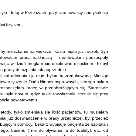
yło i tutaj w Przełazach, przy szachownicy spotykali się
i fizycznej.
my mieszkanie na większe, Kasia miała już roczek. Syn
ratowałam pracą nakładczą – montowałam podzespoły
, więc w dzień mogłam się opiekować dzieckiem. To był
o pracy do szpitala jak poprzednio.
zatrudnienia i ja m.in. byłam tą zredukowaną. Miesiąc
Stowarzyszenie Osób Niepełnosprawnych, którego byłam
 rozpoczęłam pracę w przeobrażającym się Starostwie
 było novum, gdyż takie rozwiązania stosuje się przy
aroście powiatowemu.
ody, tylko zmieniała się ilość pacjentów, tu musiałam
ał już doświadczenie w pracy urzędniczej, był przecież
bującym pomocy. Lekarz wypisuje pacjenta ze szpitala i
ego, basenu ( nie do pływania, a do toalety), etc. od