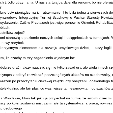
ich źródło utrzymania. U nas startują bardziej dla renomy, bo nie oferu
?
ebne były pieniądze na ich utrzymanie. I to była jedna z pierwszych 
zynarodowy Integracyjny Turniej Szachowy o Puchar Starosty Powiatu
e wydarzenie. Dziś w Przełazach jest więc ponownie Ośrodek Rehabilita
bólach.
estników zajęć?
i, oni stanowią o poziomie naszych sekcji i osiągnięciach w turniejac
o nowy narybek.
korzystnym elementem dla rozwoju umysłowego dzieci, – uczy logiki 
wiem, że szachy to trzy zagadnienia w jednym bo:
obrze grać należy nauczyć się nie tylko zasad gry, ale wielu innych rzec
 płynąca z odkryć rozwiązań poszczególnych układów na szachownicy, 
ażeń po przeczytaniu ciekawej książki, czy obejrzeniu doskonałego fi
 intelektualna, ale fair play, co ważniejsze ta niesamowita moc szachów 
Wrocławia, który tak jak i ja przyjechał na turniej ze swoimi dziećmi, c
cy po kolei zostawali mistrzami, ale ta systematyczna praca, równie
woju osobowego