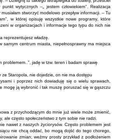
 Dźwignij tu takiego tetraplegika do toalety, prześciel
y punkt wytycznych –„ jestem człowiekiem”. Realizacja
w musiałam stworzyć modelowo przepływ informacji. – Tu
m”, w której opisuję wszystkie nowe programy, które
eni w organizacjach i informacje tego typu do nich nie
ska reprezentujesz władzę.
 w samym centrum miasta, niepełnosprawny ma miejsca
kim problemem..”, jadę w tzw. teren i badam sprawę
y ze Staropola, nie dojedzie, on nie ma dostępu
ysami i poprzez nich dowiaduję się o wielu sprawach,
dzie mogę ją wybronić i tak muszę poruszać się w gąszczu
zmowa z przychodzącym do mnie już wiele może zmienić,
 ale często społeczeństwo z tym sobie nie radzi.
e nawet z naszych życiorysów. Często problemem jest
siącu nie chcą oddać, bo mogą dojść do tego chorego,
spirowanie zmian; weźmy prosty przykład z podłożeniem