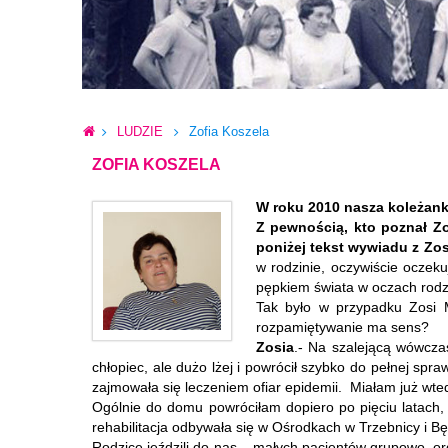
LUDZIE
Zofia Koszela
ZOFIA KOSZELA
W roku 2010 nasza koleżanka
Z pewnością, kto poznał Zo
poniżej tekst wywiadu z Zos
w rodzinie, oczywiście oczek
pępkiem świata w oczach rodzi
Tak było w przypadku Zosi M
rozpamiętywanie ma sens?
Zosia
.- Na szalejącą wówcza
chłopiec, ale dużo lżej i powrócił szybko do pełnej sp
zajmowała się leczeniem ofiar epidemii. Miałam już wte
Ogólnie do domu powróciłam dopiero po pięciu latach,
rehabilitacja odbywała się w Ośrodkach w Trzebnicy i Bę
Rodzice jeździli do nas – małych pacjentów grupowo, or