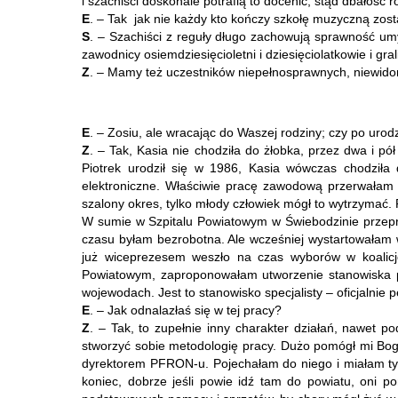
i szachiści doskonale potrafią to docenić, stąd dbałość r
E
. – Tak jak nie każdy kto kończy szkołę muzyczną zos
S
. – Szachiści z reguły długo zachowują sprawność umysł
zawodnicy osiemdziesięcioletni i dziesięciolatkowie i gral
Z
. – Mamy też uczestników niepełnosprawnych, niewidom
E
. – Zosiu, ale wracając do Waszej rodziny; czy po ur
Z
. – Tak, Kasia nie chodziła do żłobka, przez dwa i 
Piotrek urodził się w 1986, Kasia wówczas chodzi
elektroniczne. Właściwie pracę zawodową przerwałam t
szalony okres, tylko młody człowiek mógł to wytrzymać. P
W sumie w Szpitalu Powiatowym w Świebodzinie przepra
czasu byłam bezrobotna. Ale wcześniej wystartowałam
już wiceprezesem weszło na czas wyborów w koalicję
Powiatowym, zaproponowałam utworzenie stanowiska pe
wojewodach. Jest to stanowisko specjalisty – oficjalni
E
. – Jak odnalazłaś się w tej pracy?
Z
. – Tak, to zupełnie inny charakter działań, nawet 
stworzyć sobie metodologię pracy. Dużo pomógł mi Bogu
dyrektorem PFRON-u. Pojechałam do niego i miałam tygo
koniec, dobrze jeśli powie idź tam do powiatu, oni p