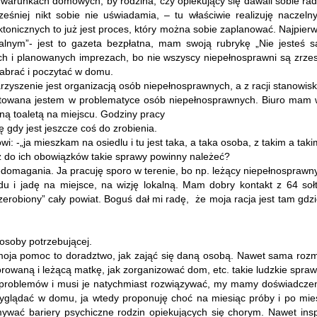
runkach domowych, by rodzina, czy opiekujący się dawali sobie radę. –
ześniej nikt sobie nie uświadamia, – tu właściwie realizuję naczeln
tonicznych to już jest proces, który można sobie zaplanować. Najpier
nym”- jest to gazeta bezpłatna, mam swoją rubrykę „Nie jesteś sa
 i planowanych imprezach, bo nie wszyscy niepełnosprawni są zrzesz
zabrać i poczytać w domu.
owarzyszenie jest organizacją osób niepełnosprawnych, a z racji stanowi
entowana jestem w problematyce osób niepełnosprawnych. Biuro mam
ną toaletą na miejscu. Godziny pracy
 gdy jest jeszcze coś do zrobienia.
i: -„ja mieszkam na osiedlu i tu jest taka, a taka osoba, z takim a ta
ież do ich obowiązków takie sprawy powinny należeć?
iedomagania. Ja pracuję sporo w terenie, bo np. leżący niepełnosprawn
u i jadę na miejsce, na wizję lokalną. Mam dobry kontakt z 64 sołt
przerobiony” cały powiat. Boguś dał mi radę, że moja racja jest tam g
osoby potrzebującej.
 moja pomoc to doradztwo, jak zająć się daną osobą. Nawet sama ro
waną i leżącą matkę, jak zorganizować dom, etc. takie ludzkie sprawy,
problemów i musi je natychmiast rozwiązywać, my mamy doświadczeni
wyglądać w domu, ja wtedy proponuję choć na miesiąc próby i po mie
amywać bariery psychiczne rodzin opiekujących się chorym. Nawet in