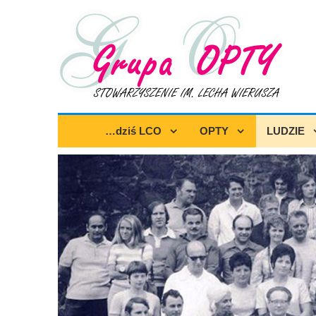
…dziś LCO
OPTY
LUDZIE