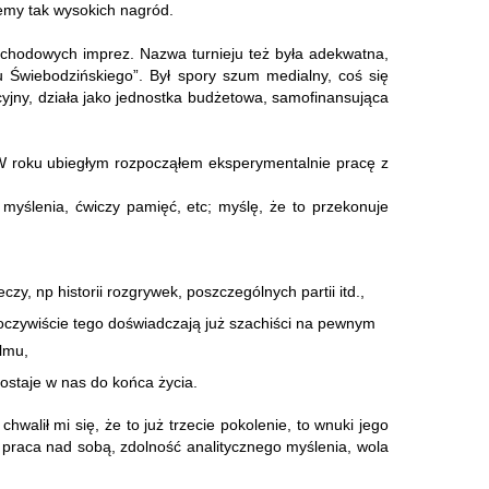
jemy tak wysokich nagród.
dochodowych imprez. Nazwa turnieju też była adekwatna,
 Świebodzińskiego”. Był spory szum medialny, coś się
cyjny, działa jako jednostka budżetowa, samofinansująca
h. W roku ubiegłym rozpocząłem eksperymentalnie pracę z
myślenia, ćwiczy pamięć, etc; myślę, że to przekonuje
zy, np historii rozgrywek, poszczególnych partii itd.,
oczywiście tego doświadczają już szachiści na pewnym
lmu,
zostaje w nas do końca życia.
hwalił mi się, że to już trzecie pokolenie, to wnuki jego
ż praca nad sobą, zdolność analitycznego myślenia, wola