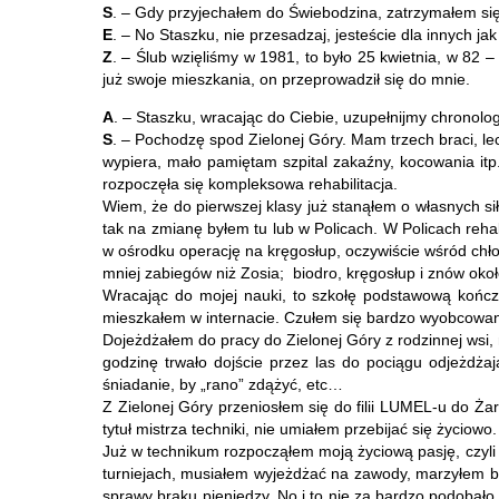
S
. – Gdy przyjechałem do Świebodzina, zatrzymałem się 
E
. – No Staszku, nie przesadzaj, jesteście dla innych j
Z
. – Ślub wzięliśmy w 1981, to było 25 kwietnia, w 82 –
już swoje mieszkania, on przeprowadził się do mnie.
A
. – Staszku, wracając do Ciebie, uzupełnijmy chronolo
S
. – Pochodzę spod Zielonej Góry. Mam trzech braci, le
wypiera, mało pamiętam szpital zakaźny, kocowania itp.
rozpoczęła się kompleksowa rehabilitacja.
Wiem, że do pierwszej klasy już stanąłem o własnych s
tak na zmianę byłem tu lub w Policach. W Policach reha
w ośrodku operację na kręgosłup, oczywiście wśród chło
mniej zabiegów niż Zosia; biodro, kręgosłup i znów okoł
Wracając do mojej nauki, to szkołę podstawową końc
mieszkałem w internacie. Czułem się bardzo wyobcowany
Dojeżdżałem do pracy do Zielonej Góry z rodzinnej wsi,
godzinę trwało dojście przez las do pociągu odjeżdżaj
śniadanie, by „rano” zdążyć, etc…
Z Zielonej Góry przeniosłem się do filii LUMEL-u do Ża
tytuł mistrza techniki, nie umiałem przebijać się życiowo
Już w technikum rozpocząłem moją życiową pasję, czyli
turniejach, musiałem wyjeżdżać na zawody, marzyłem by
sprawy braku pieniędzy. No i to nie za bardzo podobało