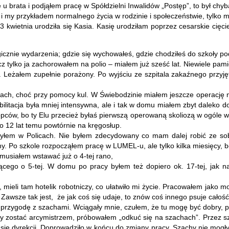
u brata i podjąłem pracę w Spółdzielni Inwalidów „Postęp”, to był chy
ak i my przykładem normalnego życia w rodzinie i społeczeństwie, tylko
 3 kwietnia urodziła się Kasia. Kasię urodziłam poprzez cesarskie cięci
gicznie wydarzenia; gdzie się wychowałeś, gdzie chodziłeś do szkoły 
cz tylko ja zachorowałem na polio – miałem już sześć lat. Niewiele pa
 Leżałem zupełnie porażony. Po wyjściu ze szpitala zakaźnego przyję
iłach, choć przy pomocy kul. W Świebodzinie miałem jeszcze operację 
bilitacja była mniej intensywna, ale i tak w domu miałem zbyt daleko
pców, bo ty Elu przecież byłaś pierwszą operowaną skoliozą w ogóle w
o 12 lat temu powtórnie na kręgosłup.
zyłem w Policach. Nie byłem zdecydowany co mam dalej robić ze sob
. Po szkole rozpocząłem pracę w LUMEL-u, ale tylko kilka miesięcy, 
 musiałem wstawać już o 4-tej rano,
ącego o 5-tej. W domu po pracy byłem też dopiero ok. 17-tej, jak n
r, mieli tam hotelik robotniczy, co ułatwiło mi życie. Pracowałem jak
. Zawsze tak jest, że jak coś się udaje, to znów coś innego psuje całoś
 przygodę z szachami. Wciągały mnie, czułem, że tu mogę być dobry, 
 zostać arcymistrzem, próbowałem „odkuć się na szachach”. Przez sz
 się dyrekcji. Doprowadziło w końcu do zmiany pracy. Szachy nie mogł