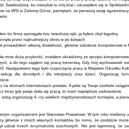
o Świebodzina, bo mieszkał tu mój brat i zaczepiłem się w Spółdzielni
skie na WSI w Zielonej Górze, pamiętam, że pierwszą sesję egzaminacy
elni.
łem bo firma wymagała tzw. twardszej ręki, ja byłem zbyt łagodny.
ebrnęła przez najtrudniejszy okres w jej dziejach.
lat prowadziłem własną działalność, głównie szkolenia komputerowe w 
ła mnie duża przykrość; zostałem okradziony ze sprzętu komputeroweg
ych, a do tego zająłem się pracą trenerską. Gdy mój wychowanek osi
3. Następstwem tego było rozpoczęcie pracy w Miejskim Ośrodku Kul
sekcję dla dorosłych i dla młodzieży oraz dzieci. Organizuję turn
eście.
raz na stronach internetowych powiatu. A jakie są Twoje osobiste osiąg
lecz teraz gdy pasja stała się pracą, to mam największe zadowolenie.
 sobą organizację 6 -ciu wielkich międzynarodowych turniejów, a pier
ównym organizatorem jest Starostwo Powiatowe. W tym roku mieliśmy uc
estnicy głównie z moich własnych kontaktów, bo mimo, że osobiście mo
ł udział trzech arcymistrzów szachowych. Nie jest tajemnicą, że za