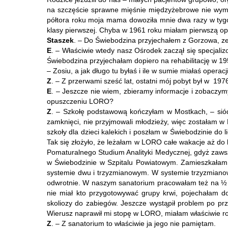
na szczęście sprawne mięśnie międzyżebrowe nie wymag
półtora roku moja mama dowoziła mnie dwa razy w tygo
klasy pierwszej. Chyba w 1961 roku miałam pierwszą op
Staszek
. – Do Świebodzina przyjechałem z Gorzowa, ze 
E
. – Właściwie wtedy nasz Ośrodek zaczął się specjal
Świebodzina przyjechałam dopiero na rehabilitację w 19
– Zosiu, a jak długo tu byłaś i ile w sumie miałaś operacj
Z
. – Z przerwami sześć lat, ostatni mój pobyt był w 19
E
. – Jeszcze nie wiem, zbieramy informacje i zobaczymy
opuszczeniu LORO?
Z
. – Szkołę podstawową kończyłam w Mostkach, – siódm
zamknięci, nie przyjmowali młodzieży, więc zostałam w
szkoły dla dzieci kalekich i poszłam w Świebodzinie do
Tak się złożyło, że leżałam w LORO całe wakacje aż do
Pomaturalnego Studium Analityki Medycznej, gdyż zawsz
w Świebodzinie w Szpitalu Powiatowym. Zamieszkałam 
systemie dwu i trzyzmianowym. W systemie trzyzmianow
odwrotnie. W naszym sanatorium pracowałam też na ½ et
nie miał kto przygotowywać grupy krwi, pojechałam 
skoliozy do zabiegów. Jeszcze wystąpił problem po prze
Wierusz naprawił mi stopę w LORO, miałam właściwie rok,
Z
. – Z sanatorium to właściwie ja jego nie pamiętam.