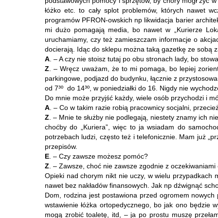
podstawowych pomocy i sprzętów, by chory mógł żyć w wa
łóżko etc. to cały splot problemów, których nawet wc
programów PFRON-owskich np likwidacja barier architek
mi dużo pomagają media, bo nawet w „Kurierze Lokal
uruchamiamy, czy też zamieszczam informacje o akcjach
docierają. Idąc do sklepu można taką gazetkę ze sobą 
A
. – A czy nie stoisz tutaj po obu stronach lady, bo st
Z
. – Wręcz uważam, że to mi pomaga, bo lepiej zori
parkingowe, podjazd do budynku, łącznie z przystosowa
od 7³º do 14³º, w poniedziałki do 16. Nigdy nie wychodzę
Do mnie może przyjść każdy, wiele osób przychodzi i mów
A
. – Co w takim razie robią pracownicy socjalni, przec
Z
. – Mnie te służby nie podlegają, niestety znamy ich n
choćby do „Kuriera”, więc to ja wsiadam do samochod
potrzebach ludzi, często też i telefonicznie. Mam już „
przepisów.
E
. – Czy zawsze możesz pomóc?
Z
. – Zawsze, choć nie zawsze zgodnie z oczekiwaniami 
Opieki nad chorym nikt nie uczy, w wielu przypadkach
nawet bez nakładów finansowych. Jak np dźwignąć schoro
Dom, rodzina jest postawiona przed ogromem nowych 
wstawienie łóżka ortopedycznego, bo jak ono będzie 
mogą zrobić toaletę, itd, – ja po prostu muszę przeł