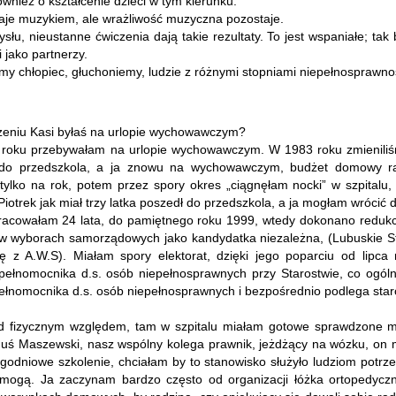
ównież o kształcenie dzieci w tym kierunku.
taje muzykiem, ale wrażliwość muzyczna pozostaje.
u, nieustanne ćwiczenia dają takie rezultaty. To jest wspaniałe; tak b
i jako partnerzy.
y chłopiec, głuchoniemy, ludzie z różnymi stopniami niepełnosprawnośc
odzeniu Kasi byłaś na urlopie wychowawczym?
pół roku przebywałam na urlopie wychowawczym. W 1983 roku zmieniliś
ła do przedszkola, a ja znowu na wychowawczym, budżet domowy 
ylko na rok, potem przez spory okres „ciągnęłam nocki” w szpitalu
iotrek jak miał trzy latka poszedł do przedszkola, a ja mogłam wrócić d
cowałam 24 lata, do pamiętnego roku 1999, wtedy dokonano redukcji 
 w wyborach samorządowych jako kandydatka niezależna, (Lubuskie 
 z A.W.S). Miałam spory elektorat, dzięki jego poparciu od lipca
łnomocnika d.s. osób niepełnosprawnych przy Starostwie, co ogólnie
e pełnomocnika d.s. osób niepełnosprawnych i bezpośrednio podlega st
pod fizycznym względem, tam w szpitalu miałam gotowe sprawdzone met
ś Maszewski, nasz wspólny kolega prawnik, jeżdżący na wózku, on mi
dniowe szkolenie, chciałam by to stanowisko służyło ludziom potrze
omogą. Ja zaczynam bardzo często od organizacji łóżka ortopedyczn