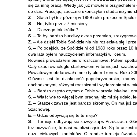
się za inną pracą. Wtedy jak już mówiłem przyjechałem d
do dziś. Pracując, zaocznie ukończyłem studia inżynier
Z
. – Stach był też później w 1989 roku prezesem Spółdzi
S
. – No, tylko przez 7 miesięcy.
A
. – Dlaczego tak krótko?
S
. – To był bardzo burzliwy okres przemian, zrezygnowa
Z
. – Ale dzięki Tobie Spółdzielnia nie rozleciała się i prz
S
. – Po odejściu ze Spółdzielni od 1989 roku przez 10 
dwa lata byłem nauczycielem informatyki w liceum.
Również prowadziłem biuro rozliczeniowe. Potem spotka
Cały czas równolegle startowałem w turniejach szachow
Powiatowym obdarowała mnie tytułem Trenera Roku 200
Głównie jest to działalność popularyzatorska, mamy 
obchodzonymi, różnymi rocznicami i wydarzeniami w mi
A
. – Bardzo często czytam o Tobie w prasie lokalnej, o
S
. – Właściwie to więcej bym pragnął niż mi się udało, 
Z
. – Staszek zawsze jest bardzo skromny, On ma już za
Szachowej.
E
. – Gdzie odbywają się te turnieje?
S
. – Turnieje odbywają się zazwyczaj w Przełazach. Gł
też oczywiście, to nasi najbliżsi sąsiedzi. Są to ucz
dużo ciekawych kontaktów. O randze turnieju świadczy