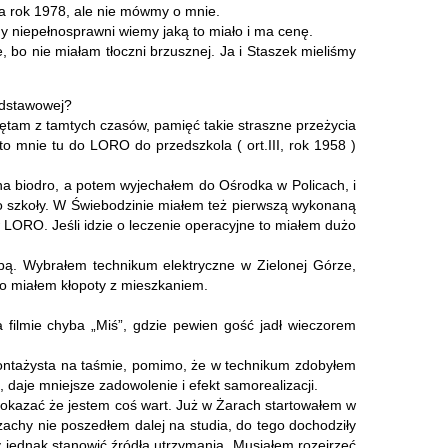
ba rok 1978, ale nie mówmy o mnie.
 my niepełnosprawni wiemy jaką to miało i ma cenę.
e, bo nie miałam tłoczni brzusznej. Ja i Staszek mieliśmy
podstawowej?
miętam z tamtych czasów, pamięć takie straszne przeżycia
to mnie tu do LORO do przedszkola ( ort.III, rok 1958 )
na biodro, a potem wyjechałem do Ośrodka w Policach, i
 do szkoły. W Świebodzinie miałem też pierwszą wykonaną
 LORO. Jeśli idzie o leczenie operacyjne to miałem dużo
ą. Wybrałem technikum elektryczne w Zielonej Górze,
bo miałem kłopoty z mieszkaniem.
a filmie chyba „Miś”, gdzie pewien gość jadł wieczorem
o montażysta na taśmie, pomimo, że w technikum zdobyłem
ć, daje mniejsze zadowolenie i efekt samorealizacji.
pokazać że jestem coś wart. Już w Żarach startowałem w
achy nie poszedłem dalej na studia, do tego dochodziły
y jednak stanowić źródła utrzymania. Musiałem rozejrzeć