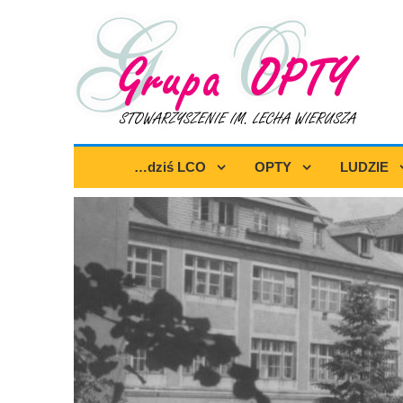
…dziś LCO
OPTY
LUDZIE