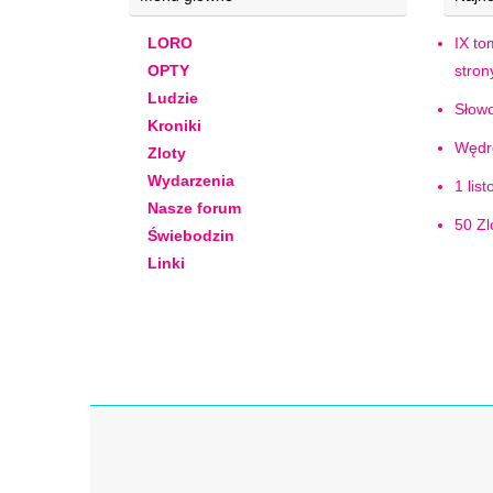
LORO
IX to
OPTY
stro
Ludzie
Słowo
Kroniki
Wędr
Zloty
Wydarzenia
1 lis
Nasze forum
50 Z
Świebodzin
Linki