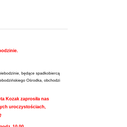
odzinie.
iebodzinie, będące spadkobiercą
iebodzińskiego Ośrodka, obchodzi
ta Kozak zaprosiła nas
wych uroczystościach,
ę
 godz. 10.00