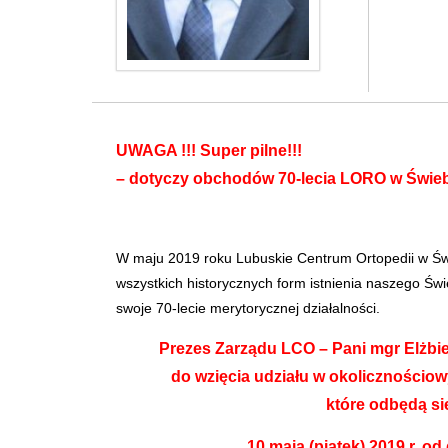
UWAGA !!! Super pilne!!!
– dotyczy obchodów 70-lecia LORO w Świeb
W maju 2019 roku Lubuskie Centrum Ortopedii w Św
wszystkich historycznych form istnienia naszego Św
swoje 70-lecie merytorycznej działalności.
Prezes Zarządu LCO – Pani mgr Elżbie
do wzięcia udziału w okolicznościo
które odbędą si
10 maja (piątek) 2019 r. od