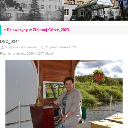
«
Dziewczyny w Zielonej Górze_2023
DSC_0044
Zbigniew Łyczakowski
28 października 2023
Rozmiar oryginału:
2560 × 1707
pikseli