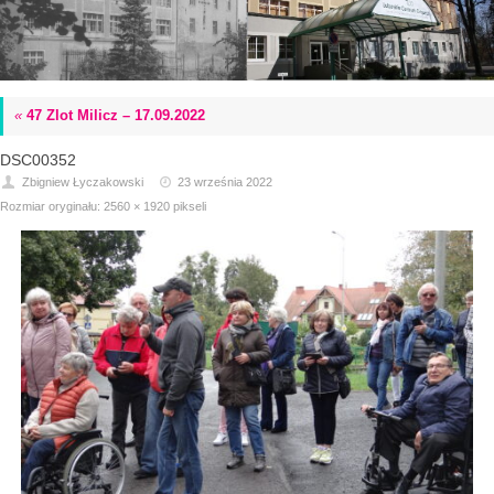
«
47 Zlot Milicz – 17.09.2022
DSC00352
Zbigniew Łyczakowski
23 września 2022
Rozmiar oryginału:
2560 × 1920
pikseli