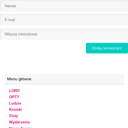
Menu główne
LORO
OPTY
Ludzie
Kroniki
Zloty
Wydarzenia