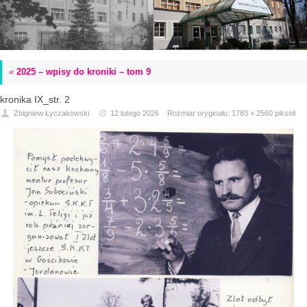
«
2025 – wpisy do kroniki – tom 9
kronika IX_str. 2
Zbigniew Łyczakowski
12 lutego 2026
Rozmiar oryginału:
1783 × 2560
pikseli