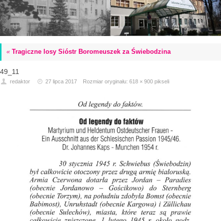
«
Tragiczne losy Sióstr Boromeuszek za Świebodzina
49_11
redaktor
27 lipca 2017
Rozmiar oryginału:
618 × 900
pikseli