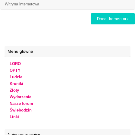
Menu główne
LORO
OPTY
Ludzie
Kroniki
Zloty
Wydarzenia
Nasze forum
Świebodzin
Linki
Najnowsze wpisy