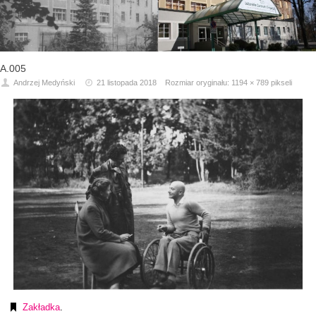
A.005
Andrzej Medyński
21 listopada 2018
Rozmiar oryginału:
1194 × 789
pikseli
Zakładka
.