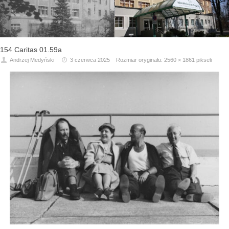
154 Caritas 01.59a
Andrzej Medyński
3 czerwca 2025
Rozmiar oryginału:
2560 × 1861
pikseli